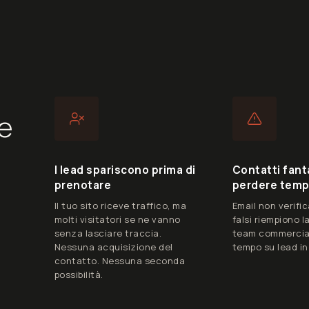
 e
I lead spariscono prima di
Contatti fan
prenotare
perdere tem
Il tuo sito riceve traffico, ma
Email non verifi
molti visitatori se ne vanno
falsi riempiono la 
senza lasciare traccia.
team commercia
Nessuna acquisizione del
tempo su lead in
contatto. Nessuna seconda
possibilità.