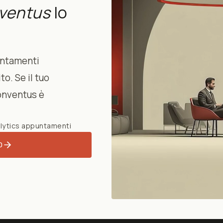
ventus
lo
untamenti
to. Se il tuo
onventus è
lytics appuntamenti
0