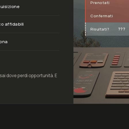
Prenotati
quisizione
Confermati
co affidabili
???
Risultati?
dona
ai dove perdi opportunità. E