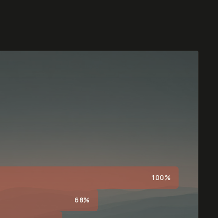
100%
68%