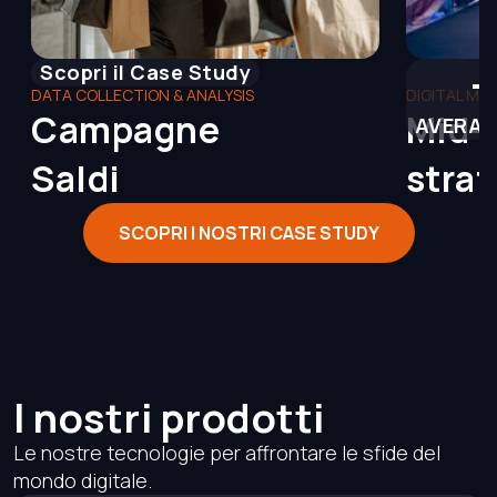
Scopri il Case Study
DATA COLLECTION & ANALYSIS
DIGITAL MA
Campagne
Mid-
AVERAG
Saldi
stra
SCOPRI I NOSTRI CASE STUDY
I nostri prodotti
Le nostre tecnologie per affrontare le sfide del
mondo digitale.