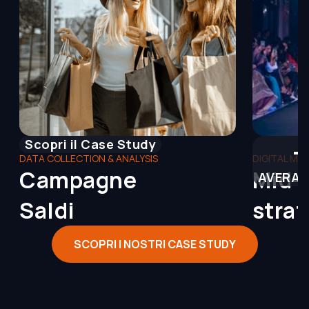
Scopri il Case Study
DATA COLLECTION & ANALYSIS
DIGITAL MA
Campagne
Mid-
AVERAG
Saldi
stra
SCOPRI I NOSTRI CASE STUDY